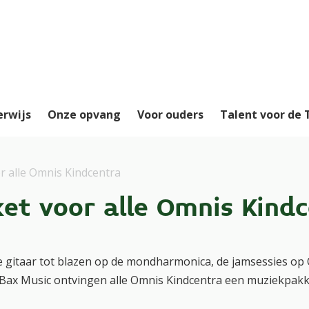
erwijs
Onze opvang
Voor ouders
Talent voor de
r alle Omnis Kindcentra
et voor alle Omnis Kind
e gitaar tot blazen op de mondharmonica, de jamsessies o
 Bax Music ontvingen alle Omnis Kindcentra een muziekpakk