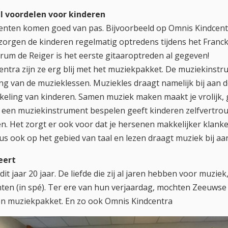
l voordelen voor kinderen
nten komen goed van pas. Bijvoorbeeld op Omnis Kindcen
zorgen de kinderen regelmatig optredens tijdens het Franck 
um de Reiger is het eerste gitaaroptreden al gegeven!
entra zijn ze erg blij met het muziekpakket. De muziekins
ing van de muzieklessen. Muziekles draagt namelijk bij aan d
eling van kinderen. Samen muziek maken maakt je vrolijk, g
lf een muziekinstrument bespelen geeft kinderen zelfvertro
. Het zorgt er ook voor dat je hersenen makkelijker klanke
 ook op het gebied van taal en lezen draagt muziek bij aan
eert
it jaar 20 jaar. De liefde die zij al jaren hebben voor muziek
en (in spé). Ter ere van hun verjaardag, mochten Zeeuwse 
een muziekpakket. En zo ook Omnis Kindcentra