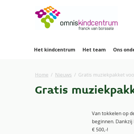
Het kindcentrum
Het team
Ons ond
Home
Nieuws
Gratis muziekpakket voo
Gratis muziekpakk
Van tokkelen op d
beginnen. Dankzij
€ 500,-!