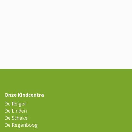
Onze Kindcentra
De Reiger
De Linden
De Schakel
De Regenboog