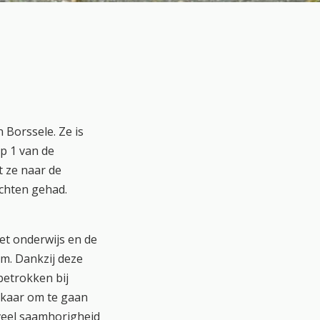
 Borssele. Ze is
ep 1 van de
t ze naar de
chten gehad.
et onderwijs en de
m. Dankzij deze
betrokken bij
elkaar om te gaan
 veel saamhorigheid