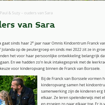
Paul & Suzy – ouders van Sara
ders van Sara
e
 gaat sinds haar 2
jaar naar Omnis Kindcentrum Franck van
uf Jolanda op de peutergroep en sinds mei 2022 zit ze in gro
nden het voor haar persoonlijke ontwikkeling belangrijk da
gaan. En we hadden zo’n leuk intakegesprek met de leerkra
keuze voor kinderopvang binnen de Franck van Borssele.
Bij de Franck van Borssele vormen h
kinderopvang samen het kindcentru
samenwerking zijn de kinderen erg 
elkaar. Ze leren spelenderwijs met 
en groeien zo naar elkaar toe. Er is