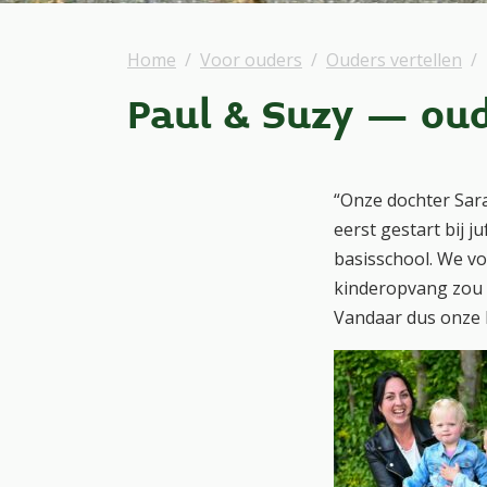
Home
Voor ouders
Ouders vertellen
Paul & Suzy – ou
“Onze dochter Sara
eerst gestart bij j
basisschool. We vo
kinderopvang zou 
Vandaar dus onze 