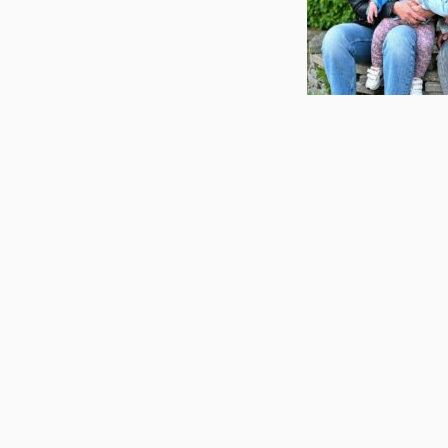
Op de Franck van B
hier heel blij mee
activiteiten met de
van Borssele een f
groeien en te leren