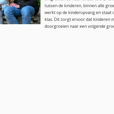
tussen de kinderen, binnen alle groe
werkt op de kinderopvang en staat o
klas. Dit zorgt ervoor dat kinderen 
doorgroeien naar een volgende gro
orssele wordt veel buiten les gegeven in de vorm van beweg
, want Sara is graag buiten. Daarnaast doen ze ook tal van 
 kinderen. De leerkrachten zijn leuk en ook erg sociaal. Wij 
ijne locatie die onze dochter genoeg ruimte geeft om spelen
.”