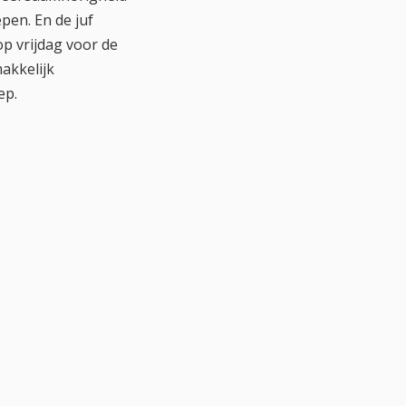
pen. En de juf
p vrijdag voor de
makkelijk
ep.
end leren. Wij zijn
andere uitdagende
vinden de Franck
derwijs op te