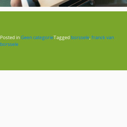
Posted in
Geen categorie
Tagged
borssele
,
franck van
borssele